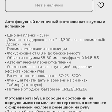
Нет в наличии
Автофокусный пленочный фотоаппарат с зумом и
вспышкой
• Ширина пленки - 35 мм
• Диапазон выдержек (сек): 2 - 1/300 сек, в режиме bulb
1/2 сек - 1 мин
• Режим компенсации экспозиции
• Фокусировка от 0.8 м до бесконечности
• Объектив с зумом 38-80 мм с диафрагмой f/4.8-8.5
• Автоматическая перемотка пленки
• Отключаемая вспышка с функцией подавления
эффекта красных глаз
• Возможность использовать ISO 25 - 3200
• Функция печати даты и времени на снимках
• Таймер (автоспуск)
• Питание от одной батарейки CR123/CR123A
Фотоаппарат (б/у), в хорошем состоянии, на
корпусе имеются мелкие потертости, в комплекте
с фирменным чехлом и ремешком на руку
(Пленка и батарейки в комплекте не идут)