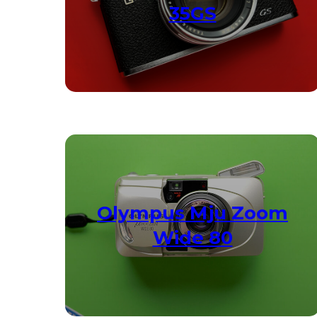
35GS
Olympus Mju Zoom
Wide 80