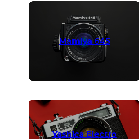
Mamiya 645
Yashica Electro