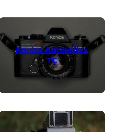
Konica Autoreflex
TC