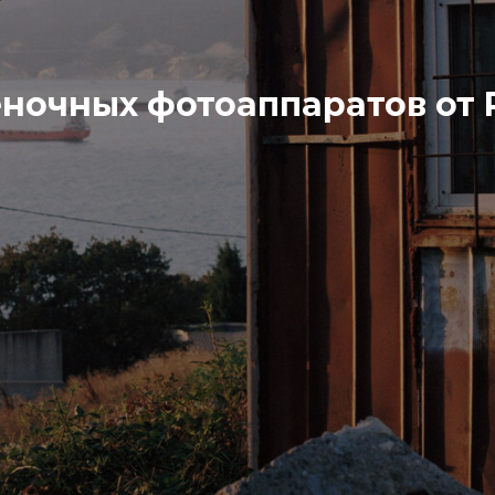
еночных фотоаппаратов от R