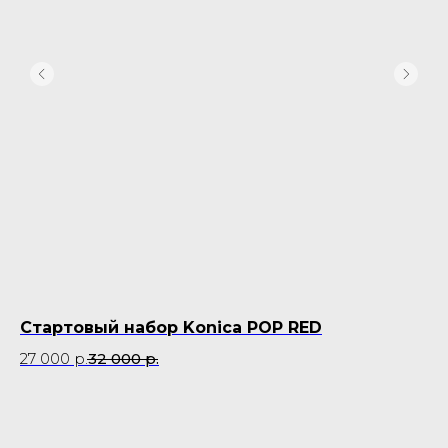
Стартовый набор Konica POP RED
Ка
27 000
р.
32 000
р.
9 