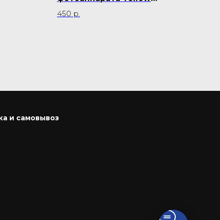
Caramel
450
р.
9 9
ка и самовывоз