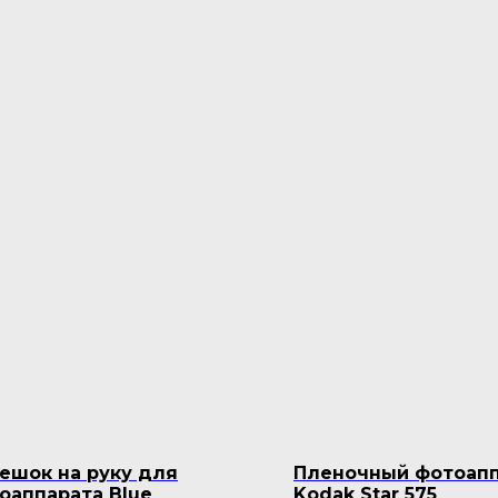
ешок на руку для
Пленочный фотоап
оаппарата Blue
Kodak Star 575