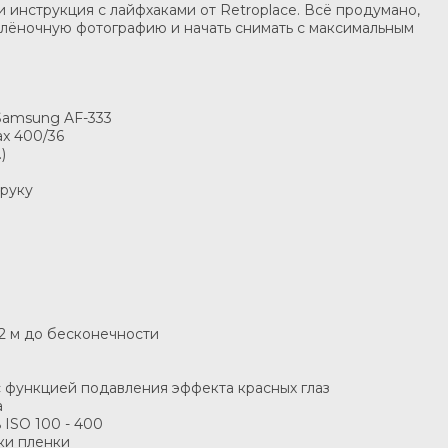
и инструкция с лайфхаками от Retroplace. Всё продумано,
 плёночную фотографию и начать снимать с максимальным
Samsung AF-333
ax 400/36
)
 руку
,2 м до бесконечности
с функцией подавления эффекта красных глаз
а
 ISO 100 - 400
ки пленки