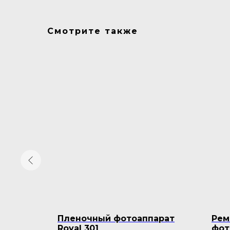
Смотрите также
lashBack
Пленочный фотоаппарат
Рем
Royal 301
фот