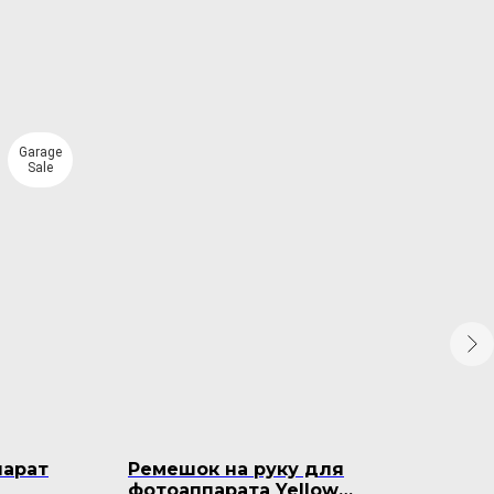
Garage
Sale
парат
Ремешок на руку для
Пл
фотоаппарата Yellow
Sam