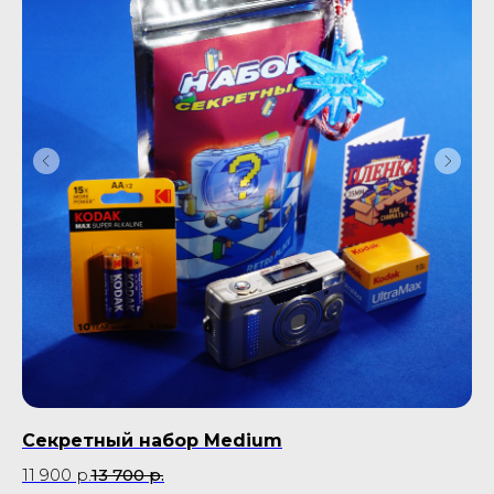
Секретный набор Medium
П
Pe
11 900
р.
13 700
р.