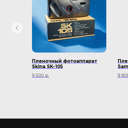
я
Пленочный фотоаппарат
Пле
Caramel
Skina SK-105
Sam
9 500
р.
9 90