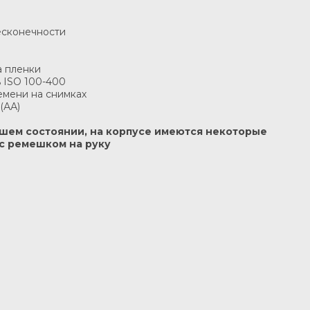
бесконечности
а пленки
ь ISO 100-400
емени на снимках
(АА)
рошем состоянии, на корпусе имеются некоторые
 с ремешком на руку