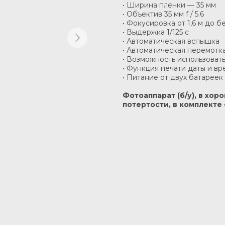
• Ширина пленки — 35 мм
• Объектив 35 мм f / 5.6
• Фокусировка от 1,6 м до 
• Выдержка 1/125 c
• Автоматическая вспышка
• Автоматическая перемотк
• Возможность использоват
• Функция печати даты и вр
• Питание от двух батареек 
Фотоаппарат (б/у), в хо
потертости, в комплекте