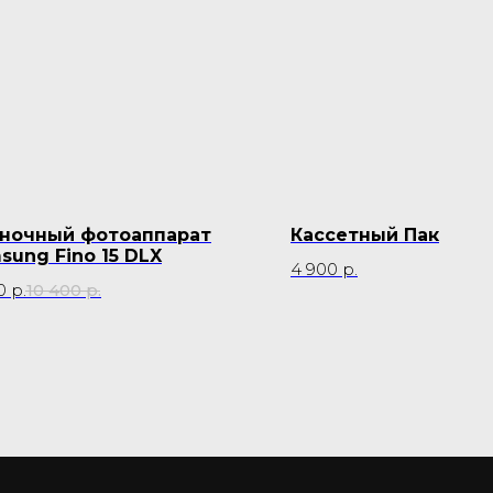
ночный фотоаппарат
Кассетный Пак
sung Fino 15 DLX
4 900
р.
0
р.
10 400
р.