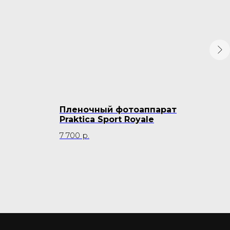
Пленочный фотоаппарат
Пл
Praktica Sport Royale
Kon
7 700
р.
17 5