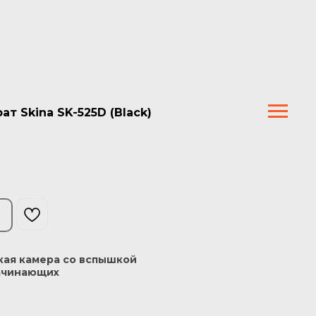
т Skina SK-525D (Black)
кая камера со вспышкой
начинающих