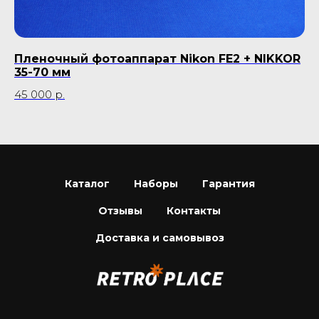
Пленочный фотоаппарат Nikon FE2 + NIKKOR
Фо
35-70 мм
1 
45 000
р.
Каталог
Наборы
Гарантия
Отзывы
Контакты
Доставка и самовывоз