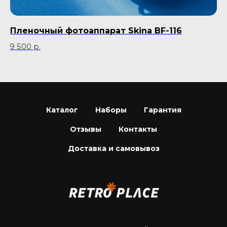
Пленочный фотоаппарат Skina BF-116
К
9 500
р.
4 
Каталог
Наборы
Гарантия
Отзывы
Контакты
Доставка и самовывоз