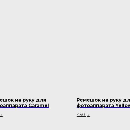
ешок на руку для
Ремешок на руку д
оаппарата Caramel
фотоаппарата Yello
Caramel
р.
450
р.