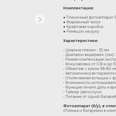
Комплектация:
● Пленочный фотоаппарат P
● Фирменный чехол
● Крафтовая коробка
● Ремешок на руку
Характеристики:
• Ширина пленки - 35 мм
• Диапазон выдержек (сек): 2
• Режим компенсации эксп
• Фокусировка от 0.8 м до 
• Объектив с зумом 38-80 мм
• Автоматическая перемотк
• Отключаемая вспышка с ф
• Возможность использовать
• Функция печати даты и вр
• Таймер (автоспуск)
• Питание от одной батаре
Фотоаппарат (б/у), в от
(Пленка и батарейки в комп