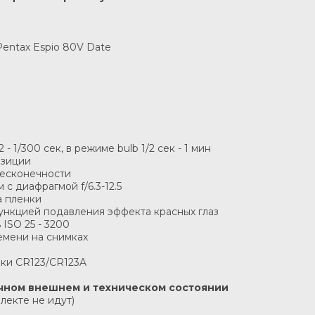
entax Espio 80V Date
 - 1/300 сек, в режиме bulb 1/2 сек - 1 мин
озиции
бесконечности
 с диафрагмой f/6.3-12.5
а пленки
ункцией подавления эффекта красных глаз
 ISO 25 - 3200
емени на снимках
йки CR123/CR123A
личном внешнем и техническом состоянии
лекте не идут)