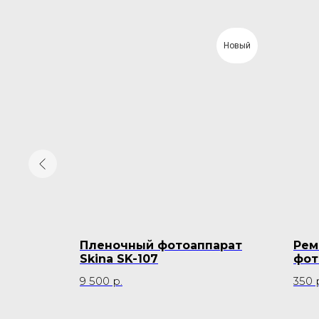
Новый
арат
Пленочный фотоаппарат
Рем
Skina SK-107
фот
9 500
р.
350