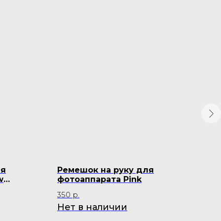
ля
Ремешок на руку для
Пл
w
фотоаппарата Pink
Kon
350
р.
22 
Нет в наличии