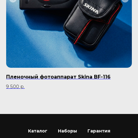
Пленочный фотоаппарат Skina BF-116
Пл
Ro
9 500
р.
7 
Каталог
Наборы
Гарантия