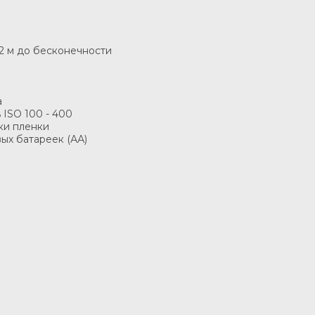
,2 м до бесконечности
а
 ISO 100 - 400
ки пленки
вых батареек (АА)