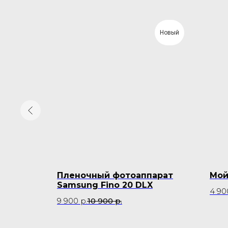
Новый
da
Пленочный фотоаппарат
Мой
Samsung Fino 20 DLX
4 90
9 900
р.
10 900
р.