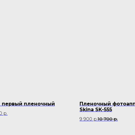
 первый пленочный
Пленочный фотоап
Skina SK-555
0
р.
9 900
р.
10 700
р.