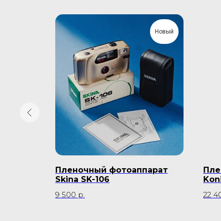
Новый
PAN
Пленочный фотоаппарат
Пле
Skina SK-106
Kon
9 500
р.
22 4