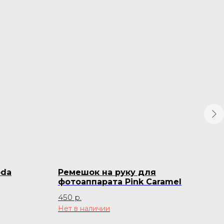
oda
Ремешок на руку для
Фот
фотоаппарата Pink Caramel
200
450
р.
1 55
Нет в наличии