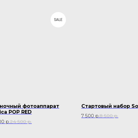
SALE
ночный фотоаппарат
Стартовый набор S
ica POP RED
7 500
р.
8 500
р.
00
р.
24 500
р.