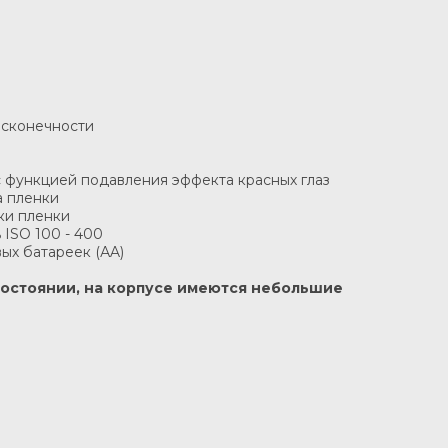
бесконечности
с функцией подавления эффекта красных глаз
а пленки
ки пленки
 ISO 100 - 400
вых батареек (АA)
 состоянии, на корпусе имеются небольшие