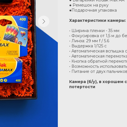
● Батарейки Kodak Max AA
● Ремешок на руку
●Подарочная упаковка
Характеристики камеры:
• Ширина пленки - 35 мм
• Фокусировка от 1,5 м до 
• Линза: 29 мм f / 5.6
• Выдержка 1/125 c
• Автоматическая вспышка 
• Автоматическая перемотк
• Кнопка обратной перемот
• Возможность использовать
• Питание от двух пальчико
Камера (б/у), в хорошем
потертости