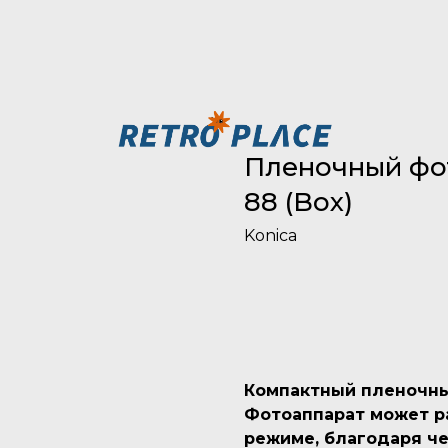
Пленочный фот
88 (Box)
Konica
Добавить в корзину
Компактный пленочны
Фотоаппарат может р
режиме, благодаря ч