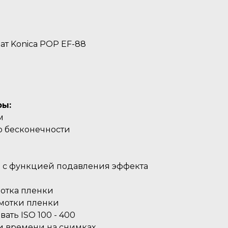
ат Konica POP EF-88
ры:
м
до бесконечности
 с функцией подавления эффекта
мотка пленки
емотки пленки
ать ISO 100 - 400
 и времени на снимках