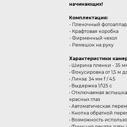
начинающих!
Комплектация:
- Пленочный фотоаппар
- Крафтовая коробка
- Фирменный чехол
- Ремешок на руку
Характеристики каме
• Ширина пленки - 35 м
• Фокусировка от 1,5 м 
• Линза: 34 мм f / 4.5
• Выдержка 1/125 c
• Отключаемая вспышка
красных глаз
• Автоматическая пере
• Кнопка обратной пер
• Возможность использов
• Функция печати даты