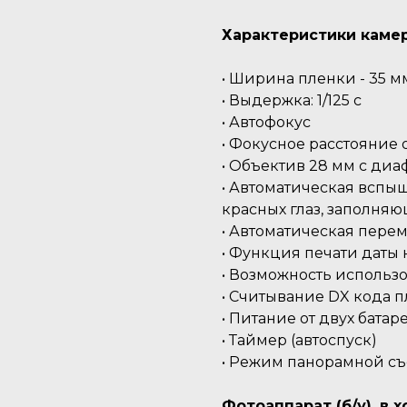
Характеристики каме
• Ширина пленки - 35 м
• Выдержка: 1/125 с
• Автофокус
• Фокусное расстояние о
• Объектив 28 мм с диаф
• Автоматическая вспы
красных глаз, заполня
• Автоматическая пере
• Функция печати даты 
• Возможность использов
• Считывание DX кода 
• Питание от двух батаре
• Таймер (автоспуск)
• Режим панорамной с
Фотоаппарат (б/у), в 