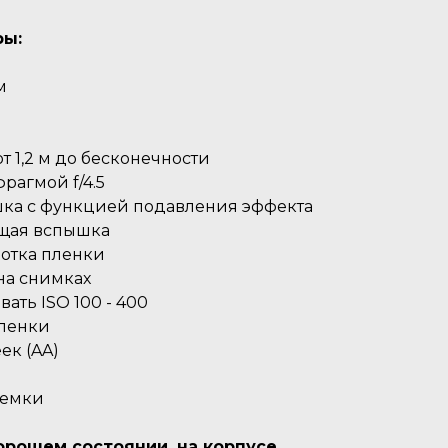
ры:
м
т 1,2 м до бесконечности
рагмой f/4.5
шка с функцией подавления эффекта
ющая вспышка
мотка пленки
на снимках
ать ISO 100 - 400
пленки
ек (AA)
ъемки
хорошем состоянии, на корпусе