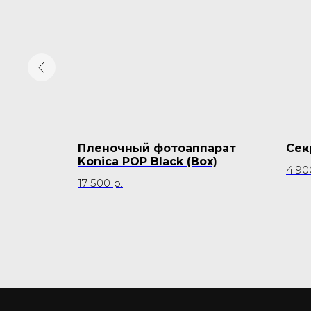
rt
Пленочный фотоаппарат
Сек
Konica POP Black (Box)
4 90
17 500
р.