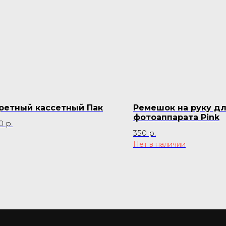
ретный кассетный Пак
Ремешок на руку д
фотоаппарата Pink
0
р.
350
р.
Нет в наличии