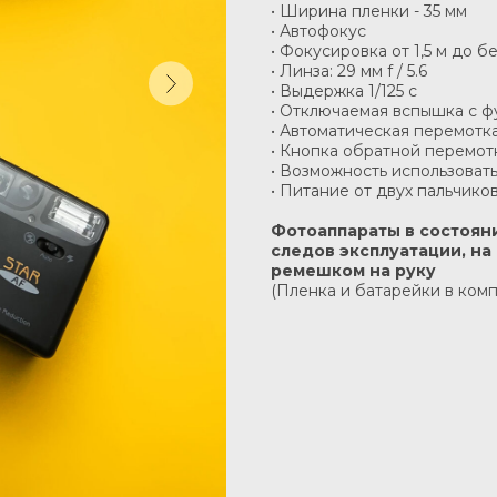
• Ширина пленки - 35 мм
• Автофокус
• Фокусировка от 1,5 м до 
• Линза: 29 мм f / 5.6
• Выдержка 1/125 c
• Отключаемая вспышка с ф
• Автоматическая перемотк
• Кнопка обратной перемот
• Возможность использовать
• Питание от двух пальчико
Фотоаппараты в состояни
следов эксплуатации, на
ремешком на руку
(Пленка и батарейки в комп