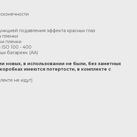
бесконечности
ункцией подавления эффекта красных глаз
а пленки
ки пленки
 ISO 100 - 400
вых батареек (АA)
и новых, в использовании не были, без заметных
 коробках имеются потертости, в комплекте с
лекте не идут)