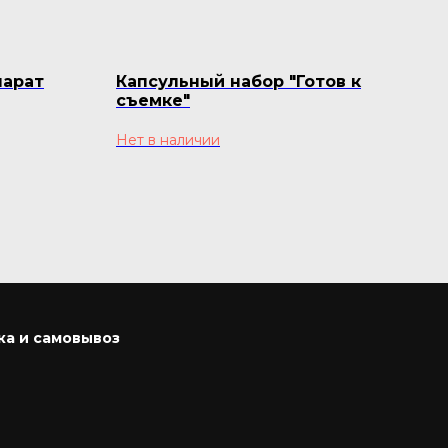
парат
Капсульный набор "Готов к
Бат
съемке"
490
Нет в наличии
ка и самовывоз