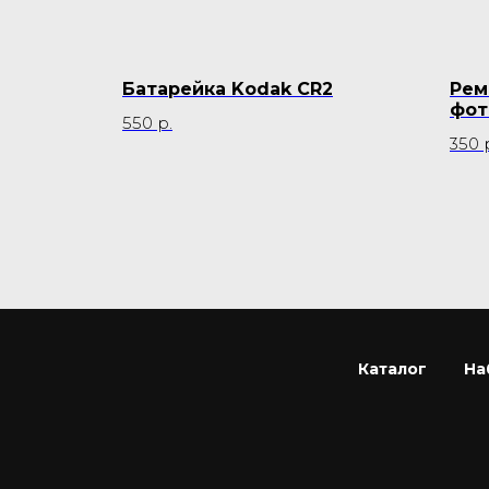
арат
Батарейка Kodak СR2
Рем
фот
550
р.
350
Каталог
На