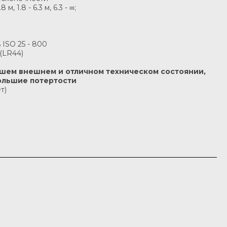
, 1.8 - 6.3 м, 6.3 - ∞;
 ISO 25 - 800
 (LR44)
рошем внешнем и отличном техническом состоянии,
ольшие потертости
т)