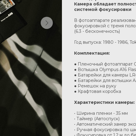
Камера обладает полнос
системой фокусировки
В фотоаппарате реализова
фокусировкой с тремя положен
(6.3 - бесконечность)
Год выпуска: 1980 - 1986, To
Комплектация:
● Пленочный фотоаппарат 
● Вспышка Olympus A16 Fla
● Батарейки для камеры LR4
● Батарейки для вспышки AA
● Ремешок на руку
● Крафтовая коробка
Характеристики камеры:
• Ширина пленки - 35 мм
• Таймер (Автоспуск)
• Автоматический замер эк
• Ручная фокусировка по ш
• Фокусировка от 1,2 м до 