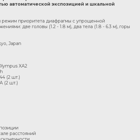
тью автоматической экспозицией и шкальной
н режим приоритета диафрагмы с упрощенной
иями: две головы (1.2 - 1.8 м), два тела (1.8 - 6.3 м), горы
kyo, Japan
Olympus XA2
sh
4 (2 шт.)
 (2 шт.)
спозиции
кале расстояний
бесконечности