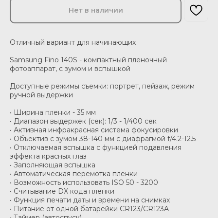
Нет в наличии
Отличный вариант для начинающих
Samsung Fino 140S - компактный пленочный
фотоаппарат, с зумом и вспышкой
Доступные режимы съемки: портрет, пейзаж, режим
ручной выдержки
• Ширина пленки - 35 мм
• Диапазон выдержек (сек): 1/3 - 1/400 сек
• Активная инфракрасная система фокусировки
• Объектив с зумом 38-140 мм с диафрагмой f/4.2-12.5
• Отключаемая вспышка с функцией подавления
эффекта красных глаз
• Заполняющая вспышка
• Автоматическая перемотка пленки
• Возможность использовать ISO 50 - 3200
• Считывание DX кода пленки
• Функция печати даты и времени на снимках
• Питание от одной батарейки CR123/CR123A
• Таймер (автоспуск)