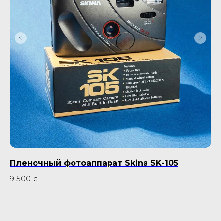
Пленочный фотоаппарат Skina SK-105
П
9 500
р.
22