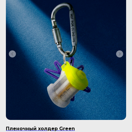
Пленочный холдер Green
С