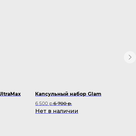
ltraMax
Капсульный набор Glam
Пл
Sam
6 500
р.
6 700
р.
9 9
Нет в наличии