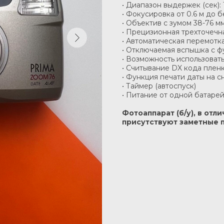
• Диапазон выдержек (сек): 1
• Фокусировка от 0.6 м до 
• Объектив с зумом 38-76 мм
• Прецизионная трехточечн
• Автоматическая перемотк
• Отключаемая вспышка с ф
• Возможность использовать
• Считывание DX кода плен
• Функция печати даты на с
• Таймер (автоспуск)
• Питание от одной батарей
Фотоаппарат (б/у), в от
присутствуют заметные 