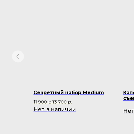
PAN
Секретный набор Medium
Кап
съе
11 900
р.
13 700
р.
Нет в наличии
Нет