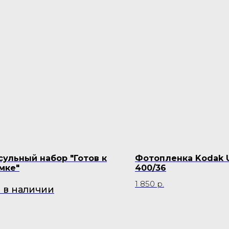
сульный набор "Готов к
Фотопленка Kodak U
мке"
400/36
1 850
р.
 в наличии