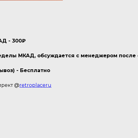
АД - 300₽
пределы МКАД, обсуждается с менеджером после
ывоз) - Бесплатно
ирект @
retroplaceru