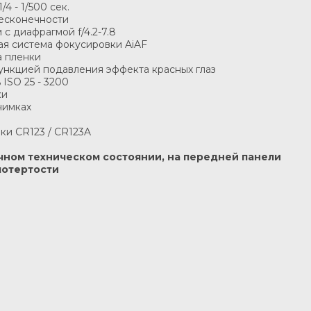
/4 - 1/500 сек.
бесконечности
 с диафрагмой f/4.2-7.8
ая система фокусировки AiAF
а пленки
ункцией подавления эффекта красных глаз
 ISO 25 - 3200
ки
нимках
ки CR123 / CR123A
личном техническом состоянии, на передней панели
потертости