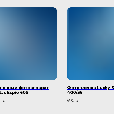
ночный фотоаппарат
Фотопленка Lucky 
tax Espio 60S
400/36
0
р.
990
р.