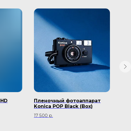
SHD
Пленочный фотоаппарат
Пл
Konica POP Black (Box)
Pen
zoo
17 500
р.
24 