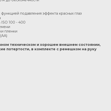
,5 м до бесконечности
с функцией подавления эффекта красных глаз
а
 ISO 100 - 400
ремени
ки пленки
(АА)
личном техническом и хорошем внешнем состоянии,
ие потертости, в комплекте с ремешком на руку