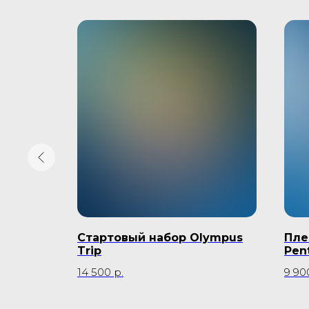
я
Стартовый набор Olympus
Пле
e
Trip
Pen
14 500
р.
9 90