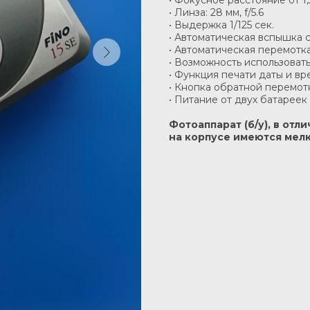
• Фокусное расстояние от 1
• Линза: 28 мм, f/5.6
• Выдержка 1/125 сек.
• Автоматическая вспышка 
• Автоматическая перемотк
• Возможность использовать
• Функция печати даты и в
• Кнопка обратной перемот
• Питание от двух батареек 
Фотоаппарат (б/у), в от
на корпусе имеются мелк