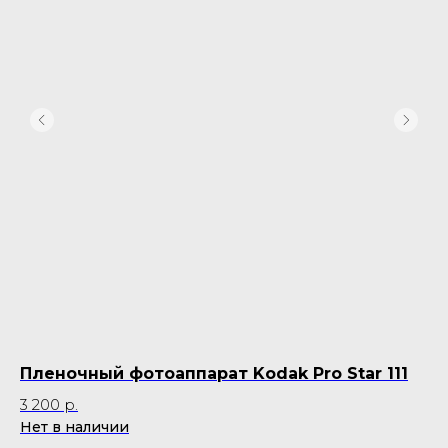
Пленочный фотоаппарат Kodak Pro Star 111
П
3 200
р.
10
Нет в наличии