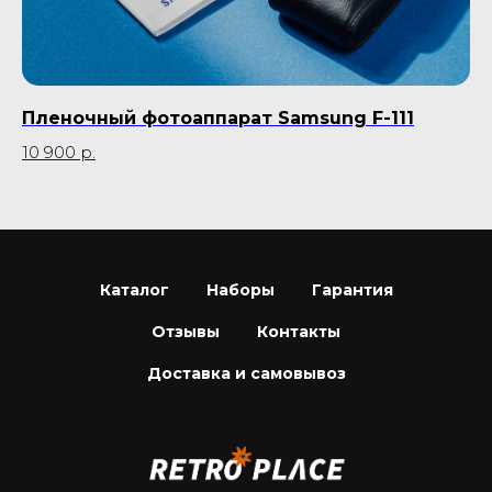
Пленочный фотоаппарат Samsung F-111
Ка
10 900
р.
9 
Каталог
Наборы
Гарантия
Отзывы
Контакты
Доставка и самовывоз