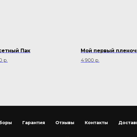
сетный Пак
Мой первый плено
0
р.
4 900
р.
боры
Гарантия
Отзывы
Контакты
Достав