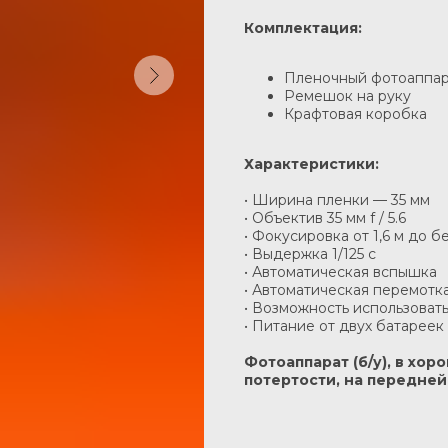
Комплектация:
Пленочный фотоаппара
Ремешок на руку
Крафтовая коробка
Характеристики:
• Ширина пленки — 35 мм
• Объектив 35 мм f / 5.6
• Фокусировка от 1,6 м до 
• Выдержка 1/125 c
• Автоматическая вспышка
• Автоматическая перемотк
• Возможность использоват
• Питание от двух батареек 
Фотоаппарат (б/у), в хо
потертости, на передне