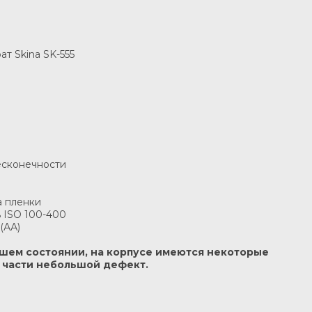
т Skina SK-555
бесконечности
а пленки
ь ISO 100-400
(АА)
рошем состоянии, на корпусе имеются некоторые
й части небольшой дефект.