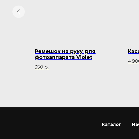
PAN
Ремешок на руку для
Кас
фотоаппарата Violet
4 90
350
р.
Каталог
На