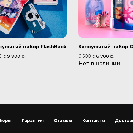
сульный набор FlashBack
Капсульный набор 
0
р.
9 900
р.
6 500
р.
6 700
р.
Нет в наличии
боры
Гарантия
Отзывы
Контакты
Достав