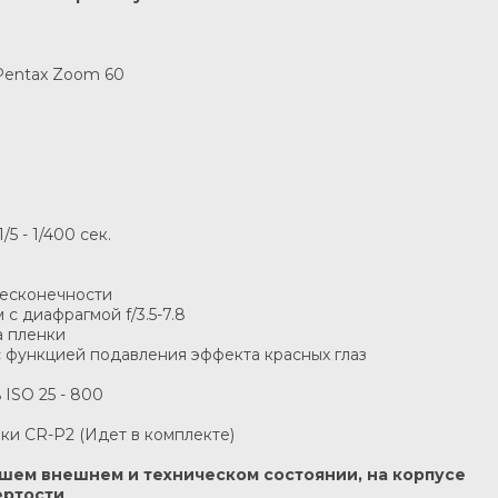
Pentax Zoom 60
/5 - 1/400 сек.
бесконечности
 с диафрагмой f/3.5-7.8
а пленки
с функцией подавления эффекта красных глаз
 ISO 25 - 800
ки CR-P2 (Идет в комплекте)
рошем внешнем и техническом состоянии, на корпусе
ертости