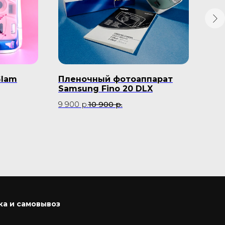
Glam
Пленочный фотоаппарат
Фо
Samsung Fino 20 DLX
400
9 900
р.
10 900
р.
990
ка и самовывоз