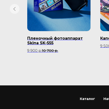
я
Пленочный фотоаппарат
Кап
e
Skina SK-555
9 50
9 900
р.
10 700
р.
Каталог
На