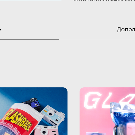
е
Допол