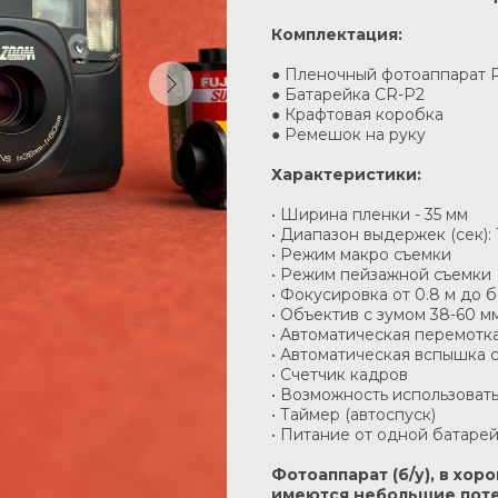
Комплектация:
● Пленочный фотоаппарат 
● Батарейка CR-P2
● Крафтовая коробка
● Ремешок на руку
Характеристики:
• Ширина пленки - 35 мм
• Диапазон выдержек (сек): 1
• Режим макро съемки
• Режим пейзажной съемки
• Фокусировка от 0.8 м до 
• Объектив с зумом 38-60 мм
• Автоматическая перемотк
• Автоматическая вспышка 
• Счетчик кадров
• Возможность использовать
• Таймер (автоспуск)
• Питание от одной батарей
Фотоаппарат (б/у), в хо
имеются небольшие пот