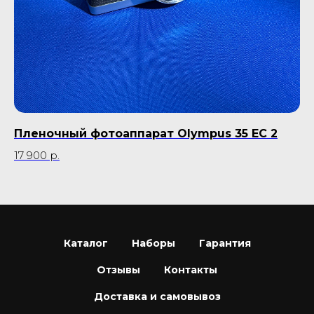
Пленочный фотоаппарат Olympus 35 EC 2
Пл
17 900
р.
9 
Каталог
Наборы
Гарантия
Отзывы
Контакты
Доставка и самовывоз