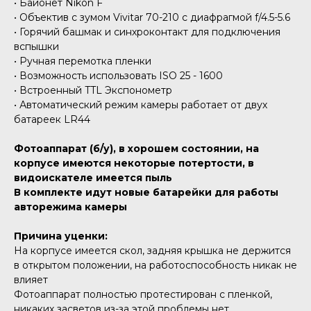
• Байонет Nikon F
• Объектив с зумом Vivitar 70-210 с диафрагмой f/4.5-5.6
• Горячий башмак и синхроконтакт для подключения
вспышки
• Ручная перемотка пленки
• Возможность использовать ISO 25 - 1600
• Встроенный TTL Экспонометр
• Автоматический режим камеры работает от двух
батареек LR44
Фотоаппарат (б/у), в хорошем состоянии, на
корпусе имеются некоторые потертости, в
видоискателе имеется пыль
В комплекте идут новые батарейки для работы
авторежима камеры
Причина уценки:
На корпусе имеется скол, задняя крышка не держится
в открытом положении, на работоспособность никак не
влияет
Фотоаппарат полностью протестирован с пленкой,
никаких засветов из-за этой проблемы нет