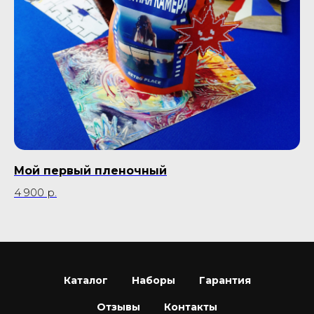
Мой первый пленочный
П
4 900
р.
9 
Каталог
Наборы
Гарантия
Отзывы
Контакты