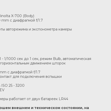
nolta X-700 (Body)
0 mm с диафрагмой f/1.7
оты авторежима и экспонометра камеры
1 - 1/1000 сек до 1 сек, режим Bulb, автоматическая
с горизонтальным движением шторок
mm с диафрагмой f/1.7
контакт для подключения вспышки
 ISO 25 - 3200
 EV
меры работает от двух батареек LR44
хорошем внешнем и техническом состоянии, на