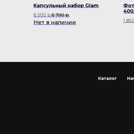
арат
Капсульный набор Glam
Фот
400
6 500
р.
6 700
р.
1 85
Нет в наличии
Каталог
На