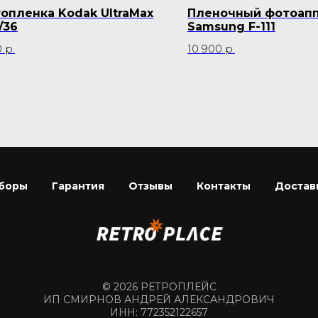
опленка Kodak UltraMax
Пленочный фотоап
/36
Samsung F-111
0
р.
10 900
р.
боры
Гарантия
Отзывы
Контакты
Достав
© 2026 РЕТРОПЛЕЙС
ИП СМИРНОВ АНДРЕЙ АЛЕКСАНДРОВИЧ
ИНН: 772352122657