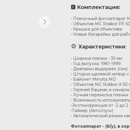
Комплектация:
🅺
• Пленочный фотоаппарат Mi
• Объектив MC Rokkor PF 5
• Крышка для объектива
• Новые батарейки для раб
⚙︎
Характеристики
:
• Ширина пленки - 35 мм
• Год выпуска: 1981-1999
• Диапазон выдержек (сек): 
• Шторно-щелевой затвор 
• Байонет Minolta MD
• Объектив MC Rokkor-X 50 
• Горячий башмак и синхро
• Ручная перемотка пленки
• Возможность использовать
•Экспокоррекция от -2 до 2
•Таймер (Автоспуск)
• Автоматический режим ка
Фотоаппарат - (б/у), в 