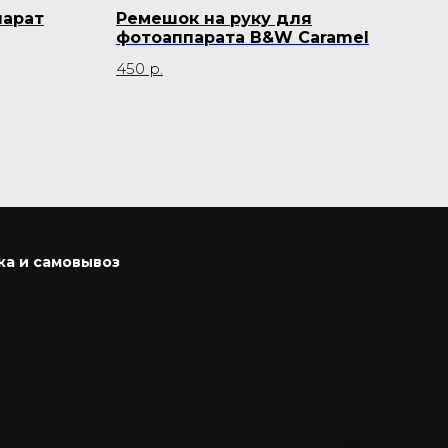
парат
Ремешок на руку для
Рем
фотоаппарата B&W Caramel
фот
450
р.
350
ка и самовывоз