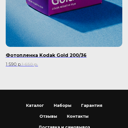
Фотопленка Kodak Gold 200/36
Р
1 590
р.
1 650
р.
35
Каталог
Наборы
Гарантия
Отзывы
Контакты
Доставка и самовывоз