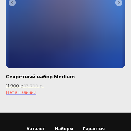
Секретный набор Medium
П
11 900
р.
13 700
р.
10
Нет в наличии
Каталог
Наборы
Гарантия