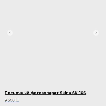
Пленочный фотоаппарат Skina SK-106
Б
9 500
р.
55