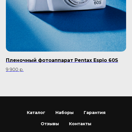
Пленочный фотоаппарат Pentax Espio 60S
С
9 900
р.
11
Не
Каталог
Наборы
Гарантия
Отзывы
Контакты