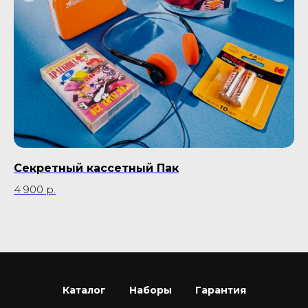
Секретный кассетный Пак
П
D
4 900
р.
9 
Каталог
Наборы
Гарантия