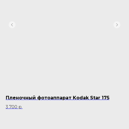
Пленочный фотоаппарат Kodak Star 175
С
3 700
р.
18