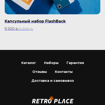
Капсульный набор FlashBack
Р
9 500
р.
9 900
р.
35
Каталог
Наборы
Гарантия
Отзывы
Контакты
Доставка и самовывоз