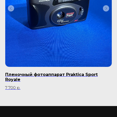
Пленочный фотоаппарат Praktica Sport
Ф
Royale
99
7 700
р.