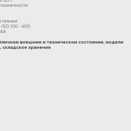
/125 с
бесконечности
а пленки
 ISO 100 - 400
 AA
отличном внешнем и техническом состоянии, модели
, складское хранение