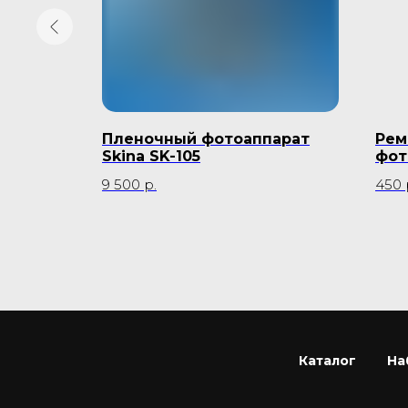
Пленочный фотоаппарат
Рем
Skina SK-105
фот
Car
9 500
р.
450
Каталог
На