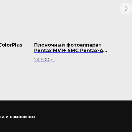
olorPlus
Пленочный фотоаппарат
Пл
Pentax MV1+ SMC Pentax-A
Sam
zoom 35-70 мм
24 500
р.
10 
ка и самовывоз