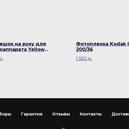
ешок на руку для
Фотопленка Kodak C
оаппарата Yellow
200/36
amel
р.
1 550
р.
боры
Гарантия
Отзывы
Контакты
Достав