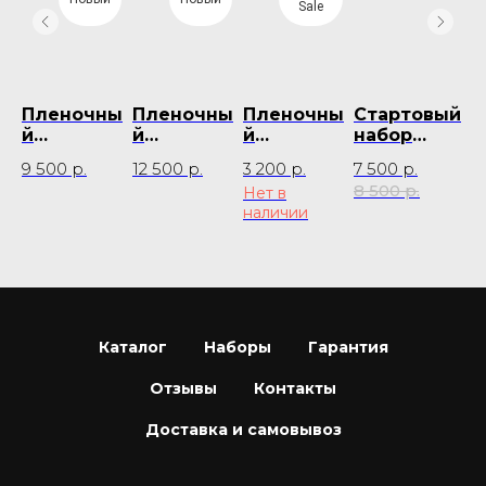
Sale
ы
Пленочны
Пленочны
Пленочны
Стартовый
Р
й
й
й
набор
на
ар
фотоаппар
фотоаппар
фотоаппар
Soda
д
9 500
р.
12 500
р.
3 200
р.
7 500
р.
45
m
ат Skina
ат Kodak
ат Kodak
ф
8 500
р.
Нет в
Не
SK-102
KB-22
Pro Star 111
ат
наличии
на
(Заводско
C
й набор)
Каталог
Наборы
Гарантия
Отзывы
Контакты
Доставка и самовывоз