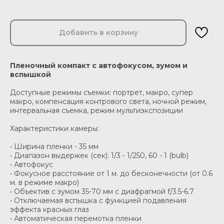
Добавить в корзину
Пленочный компакт с автофокусом, зумом и
вспышкой
Доступные режимы съемки: портрет, макро, супер
макро, компенсация контрового света, ночной режим,
интервальная съемка, режим мультиэкспозиции
Характеристики камеры:
• Ширина пленки - 35 мм
• Диапазон выдержек (сек): 1/3 - 1/250, 60 - 1 (bulb)
• Автофокус
• Фокусное расстояние от 1 м. до бесконечности (от 0.6
м. в режиме макро)
• Объектив с зумом 35-70 мм с диафрагмой f/3.5-6.7
• Отключаемая вспышка с функцией подавления
эффекта красных глаз
• Автоматическая перемотка пленки