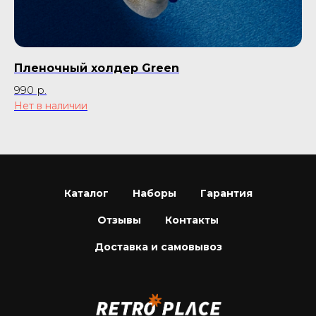
Пленочный холдер Green
Ф
990
р.
99
Нет в наличии
Каталог
Наборы
Гарантия
Отзывы
Контакты
Доставка и самовывоз