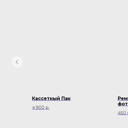
lashBack
Кассетный Пак
Рем
фот
4 900
р.
450