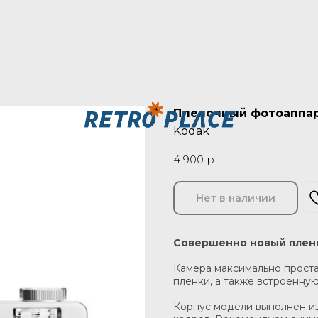
Пленочный фотоаппара
Kodak
4 900
р.
Нет в наличии
Совершенно новый плено
Камера максимально проста
пленки, а также встроенну
Корпус модели выполнен из