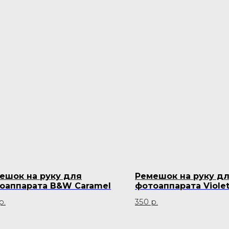
ешок на руку для
Ремешок на руку д
оаппарата B&W Caramel
фотоаппарата Viole
р.
350
р.