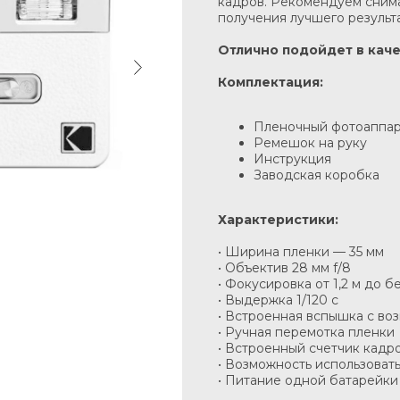
кадров. Рекомендуем снимат
получения лучшего результ
Отлично подойдет в кач
Комплектация:
Пленочный фотоаппара
Ремешок на руку
Инструкция
Заводская коробка
Характеристики:
• Ширина пленки — 35 мм
• Объектив 28 мм f/8
• Фокусировка от 1,2 м до 
• Выдержка 1/120 c
• Встроенная вспышка с в
• Ручная перемотка пленки
• Встроенный счетчик кадр
• Возможность использоват
• Питание одной батарейки 