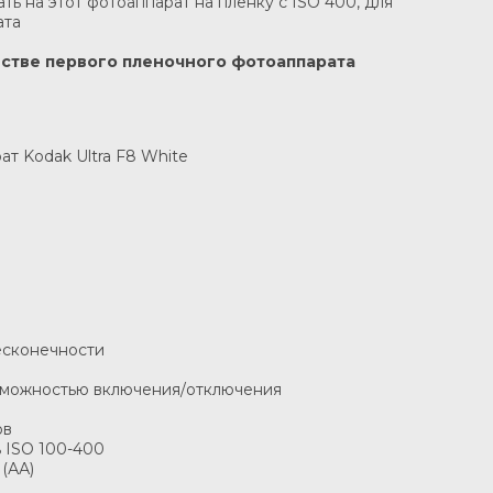
ь на этот фотоаппарат на пленку с ISO 400, для
ата
естве первого пленочного фотоаппарата
т Kodak Ultra F8 White
бесконечности
озможностью включения/отключения
ов
ь ISO 100-400
(АА)