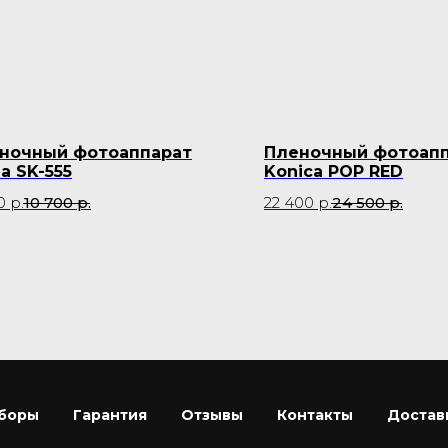
ночный фотоаппарат
Пленочный фотоап
a SK-555
Konica POP RED
0
р.
10 700
р.
22 400
р.
24 500
р.
боры
Гарантия
Отзывы
Контакты
Достав