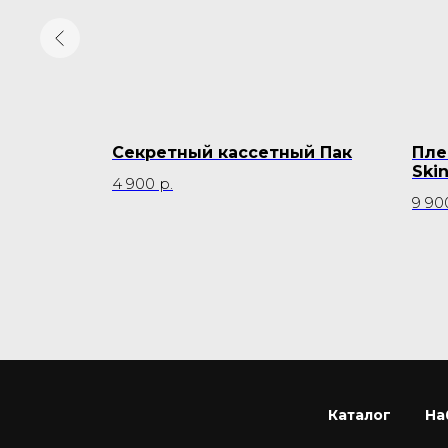
арат
Секретный кассетный Пак
Пле
Skin
4 900
р.
9 90
Каталог
На