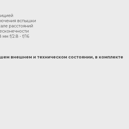
зицией
ключения вспышки
кале расстояний
бесконечности
мм f/2.8 - f/16
рошем внешнем и техническом состоянии, в комплекте