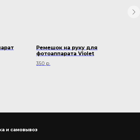
парат
Ремешок на руку для
Пле
фотоаппарата Violet
Kod
350
р.
3 30
Не
ка и самовывоз