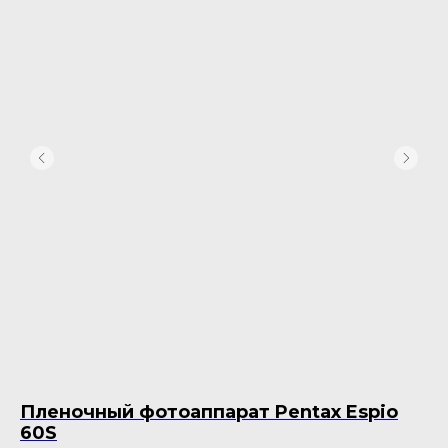
Пленочный фотоаппарат Pentax Espio
П
60S
9 