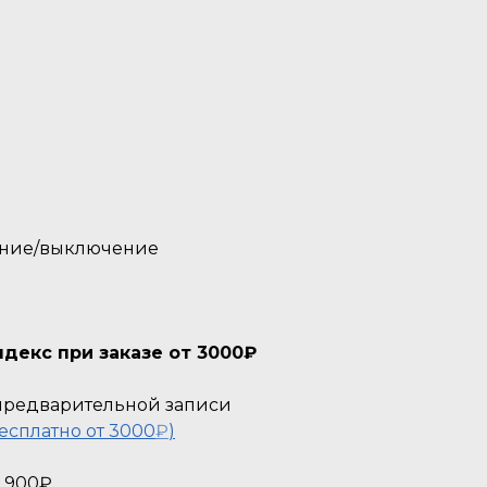
чение/выключение
декс при заказе от 3000₽
о предварительной записи
есплатно от 3000
₽
)
- 900₽