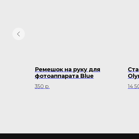
Lux
Ремешок на руку для
Ста
фотоаппарата Blue
Oly
350
р.
14 5