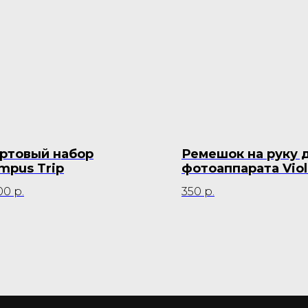
ртовый набор
Ремешок на руку 
mpus Trip
фотоаппарата Viol
00
р.
350
р.