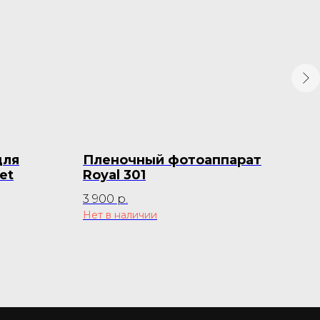
для
Пленочный фотоаппарат
Пл
et
Royal 301
Ski
3 900
р.
9 5
Нет в наличии