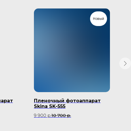
Новый
парат
Пленочный фотоаппарат
Пл
Skina SK-555
Kon
9 900
р.
10 700
р.
22 