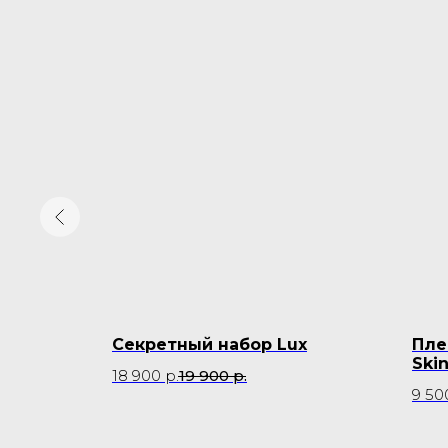
арат
Секретный набор Lux
Пле
Ski
18 900
р.
19 900
р.
9 50