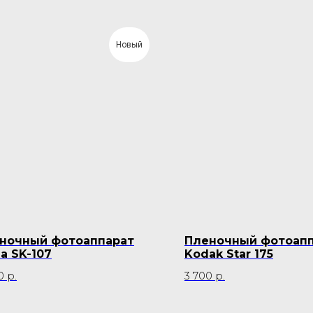
Новый
ночный фотоаппарат
Пленочный фотоап
na SK-107
Kodak Star 175
0
р.
3 700
р.