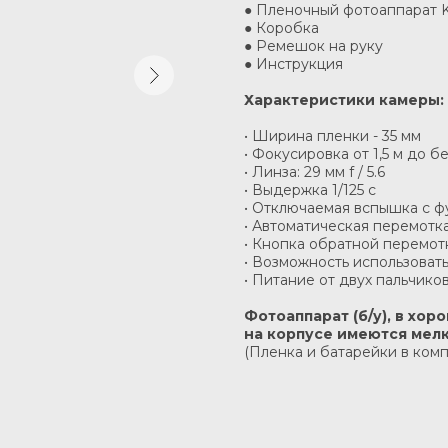
● Пленочный фотоаппарат K
● Коробка
● Ремешок на руку
● Инструкция
Характеристики камеры:
• Ширина пленки - 35 мм
• Фокусировка от 1,5 м до 
• Линза: 29 мм f / 5.6
• Выдержка 1/125 c
• Отключаемая вспышка с ф
• Автоматическая перемотк
• Кнопка обратной перемот
• Возможность использовать
• Питание от двух пальчико
Фотоаппарат (б/у), в хо
на корпусе имеются мел
(Пленка и батарейки в комп