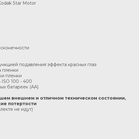
odak Star Motor
бесконечности
ункцией подавления эффекта красных глаз
а пленки
ки пленки
 ISO 100 - 400
вых батареек (АA)
рошем внешнем и отличном техническом состоянии,
кие потертости
лекте не идут)