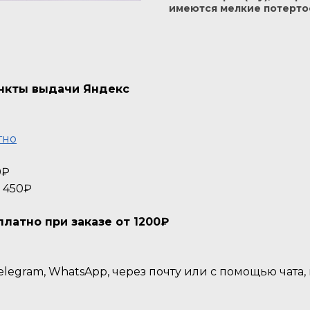
имеются мелкие потерто
ункты выдачи Яндекс
тно
0₽
- 450₽
атно при заказе от 1200₽
legram, WhatsApp, через почту или с помощью чата,