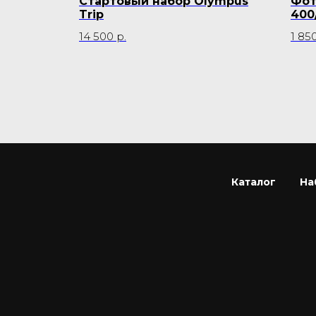
отов к
Стартовый набор Olympus
Фот
Trip
400
14 500
р.
1 85
Каталог
На