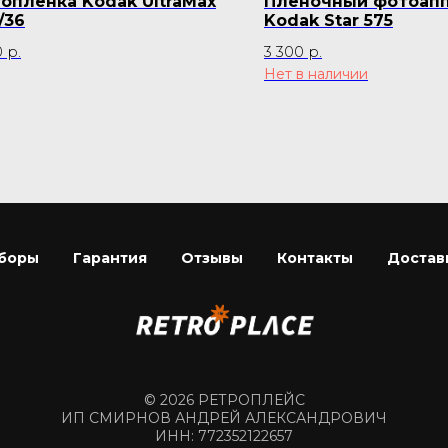
опленка Kodak UltraMax
Пленочный фотоап
/36
Kodak Star 575
0
р.
3 300
р.
Нет в наличии
боры
Гарантия
Отзывы
Контакты
Достав
© 2026 РЕТРОПЛЕЙС
ИП СМИРНОВ АНДРЕЙ АЛЕКСАНДРОВИЧ
ИНН: 772352122657