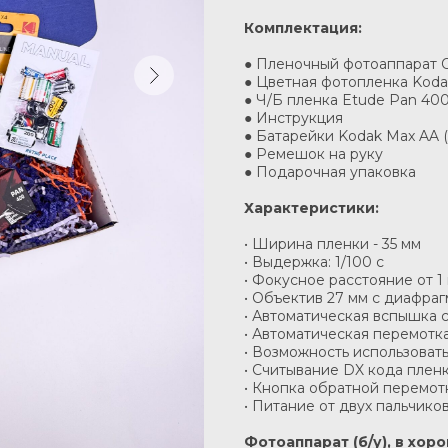
Комплектация:
● Пленочный фотоаппарат O
● Цветная фотопленка Koda
● Ч/Б пленка Etude Pan 40
● Инструкция
● Батарейки Kodak Max AA (
● Ремешок на руку
● Подарочная упаковка
Характеристики:
• Ширина пленки - 35 мм
• Выдержка: 1/100 с
• Фокусное расстояние от 1
• Объектив 27 мм с диафрагм
• Автоматическая вспышка 
• Автоматическая перемотк
• Возможность использовать
• Считывание DX кода плен
• Кнопка обратной перемот
• Питание от двух пальчико
Фотоаппарат (б/у), в хо