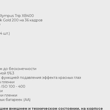
lympus Trip XB400
k Gold 200 на 36 кадров
0
4 шт.)
 м до бесконечности
ой f/6.3
с функцией подавления эффекта красных глаз
а пленки
 ISO 100 - 400
ки
ки пленки
вых батареек (АА)
рошем внешнем и техническом состоянии, на корпусе