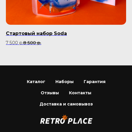
Стартовый набор Soda
Ка
7 500
р.
8 500
р.
Не
Каталог
Наборы
Гарантия
Отзывы
Контакты
Доставка и самовывоз