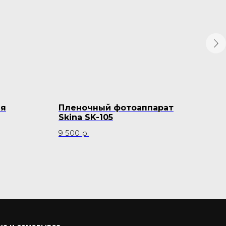
ля
Пленочный фотоаппарат
Фот
Skina SK-105
400
9 500
р.
990