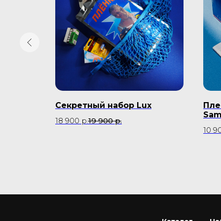
я
Секретный набор Lux
Пле
w
Sam
18 900
р.
19 900
р.
10 9