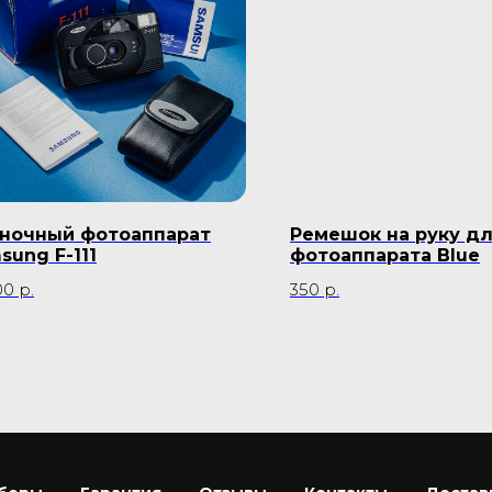
ночный фотоаппарат
Ремешок на руку д
sung F-111
фотоаппарата Blue
00
р.
350
р.