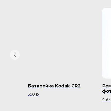
для
Батарейка Kodak СR2
Рем
amel
фот
550
р.
Car
450