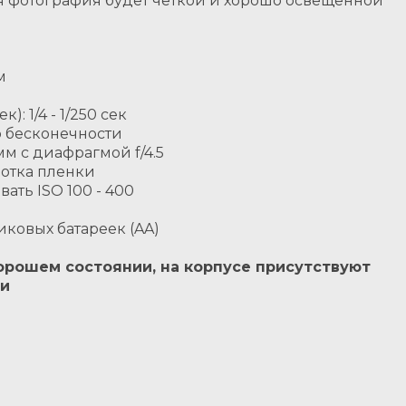
ая фотография будет четкой и хорошо освещенной
м
): 1/4 - 1/250 сек
до бесконечности
мм с диафрагмой f/4.5
мотка пленки
ать ISO 100 - 400
иковых батареек (AA)
 хорошем состоянии, на корпусе присутствуют
ти