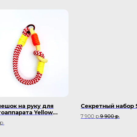
ешок на руку для
Секретный набор S
оаппарата Yellow
7 900
р.
9 900
р.
amel
р.