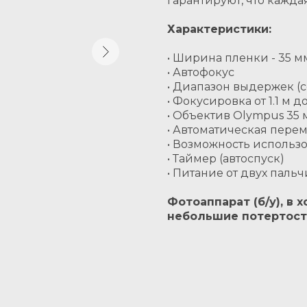
гарантируют, что кажд
Характеристики:
• Ширина пленки - 35 м
• Автофокус
• Диапазон выдержек (сек
• Фокусировка от 1.1 м 
• Объектив Olympus 35 
• Автоматическая пере
• Возможность использов
• Таймер (автоспуск)
• Питание от двух пальч
Фотоаппарат (б/у), в
небольшие потертос