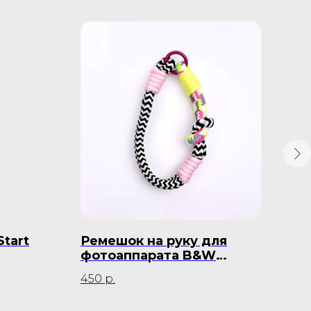
tart
Ремешок на руку для
Пл
фотоаппарата B&W
Ski
Caramel
450
р.
9 5