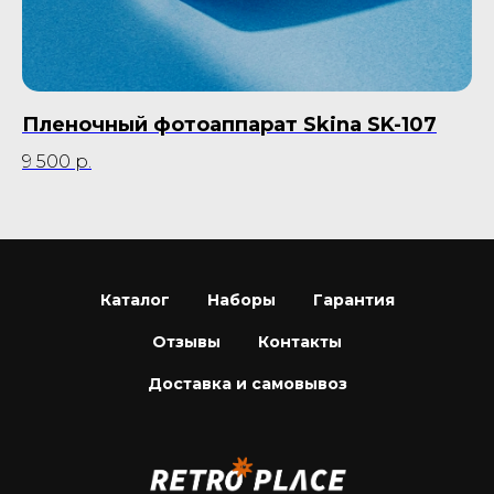
Пленочный фотоаппарат Skina SK-107
Б
9 500
р.
55
Каталог
Наборы
Гарантия
Отзывы
Контакты
Доставка и самовывоз